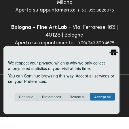
Milano
Aperto su appuntamento:
(+39) 055 8826076
Bologna - Fine Art Lab
- Via Ferrarese 163 |
40128 | Bologna
Aperto su appuntamento:
(+39) 349 330 4675
We respect your privacy
, which is why we only collect
anonymized statistics of your visit at this time.
You can
Continue
browsing this way,
Accept all
services or
set your
Preferences
.
www.neropaco.net
Privacy
Condizioni d'uso
Informazioni trasparenza
Consent cookie
learn more
Continue
Preferences
Refuse all
Accept all
erogazioni pubbliche
Save
Anonymous
Invisible
Google Analytics
about
GetSiteControl
about