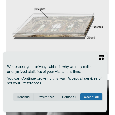
20.05.2024
COSA È UNA STAMPA FOTOGRAFICA SOTTO
We respect your privacy
, which is why we only collect
PLEXIGLAS?
anonymized statistics of your visit at this time.
You can
Continue
browsing this way,
Accept all
services or
set your
Preferences
.
Consent cookie
learn more
Continue
Preferences
Refuse all
Accept all
Save
Anonymous
Invisible
Google Analytics
about